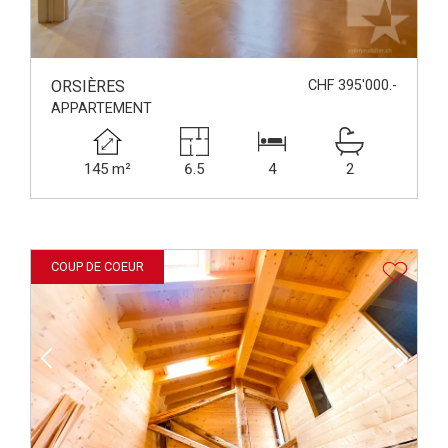
ORSIÈRES
CHF 395'000.-
APPARTEMENT
145 m²
6.5
4
2
COUP DE COEUR