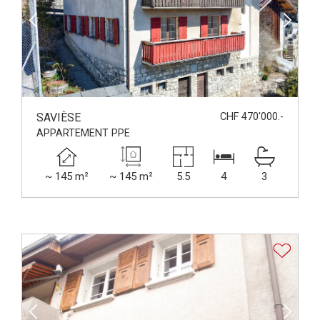
SAVIÈSE
CHF 470'000.-
APPARTEMENT PPE
~ 145 m²
~ 145 m²
5.5
4
3