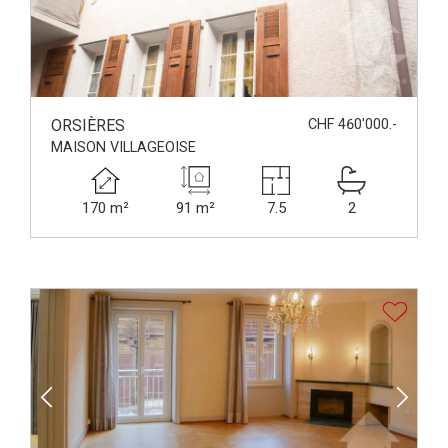
ORSIÈRES
CHF 460'000.-
MAISON VILLAGEOISE
170 m²
91 m²
7.5
2