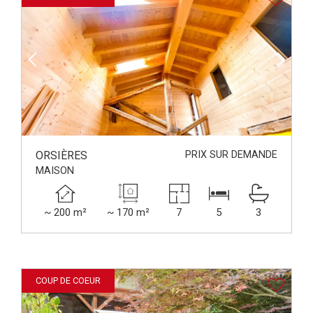
ORSIÈRES
PRIX SUR DEMANDE
MAISON
~ 200 m²
~ 170 m²
7
5
3
COUP DE COEUR