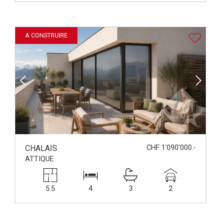
A CONSTRUIRE
CHALAIS
CHF 1'090'000.-
ATTIQUE
5.5
4
3
2