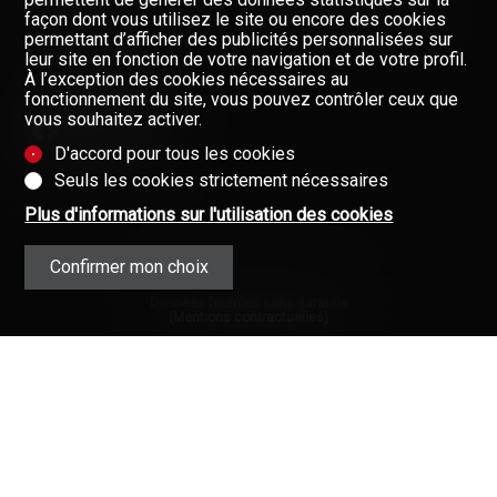
À PROPOS DE NOUS
Restez informés, enregistrez-
façon dont vous utilisez le site ou encore des cookies
vous à notre newsletter
permettant d’afficher des publicités personnalisées sur
GAZETTE
leur site en fonction de votre navigation et de votre profil.
Newsletter
À l’exception des cookies nécessaires au
FORMULAIRE DE CONTACT
fonctionnement du site, vous pouvez contrôler ceux que
vous souhaitez activer.
D'accord pour tous les cookies
Seuls les cookies strictement nécessaires
Plus d'informations sur l'utilisation des cookies
Confirmer mon choix
Données fournies sans garantie
(Mentions contractuelles)
Copyright © 2008-2025 - Valimmobilier
SA - Tous droits réservés ·
Mentions
légales
·
L’immobilier en Valais (Suisse)
·
Immobilier
·
Valais
·
Connexion
Valimmobilier®, Walimmobilien® et
leurs logos sont des marques
protégées.
Votre partenaire pour toutes vos affaires
immobilières en Valais.