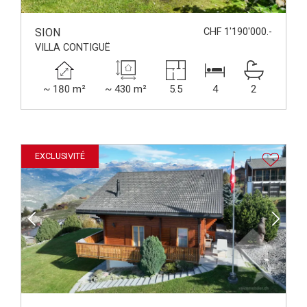
SION
CHF 1'190'000.-
VILLA CONTIGUË
~ 180 m²
~ 430 m²
5.5
4
2
EXCLUSIVITÉ