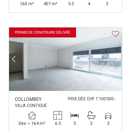
160 m²
407 m²
5.5
4
3
PERMIS DE CONSTRUIRE DÉLIVRÉ
COLLOMBEY
PRIX DÈS CHF 1'100'000.-
VILLA CONTIGUË
Dès ~ 164 m²
6.5
5
3
3