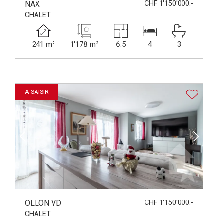
NAX
CHF 1'150'000.-
CHALET
241 m²
1'178 m²
6.5
4
3
A SAISIR
OLLON VD
CHF 1'150'000.-
CHALET