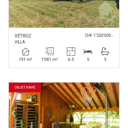
VÉTROZ
CHF 1'250'000.-
VILLA
191 m²
1'081 m²
6.5
5
3
OBJET RARE