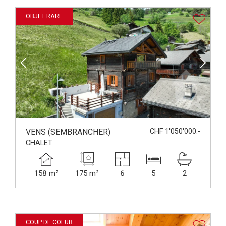
OBJET RARE
VENS (SEMBRANCHER)
CHF 1'050'000.-
CHALET
158 m²
175 m²
6
5
2
COUP DE COEUR