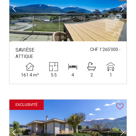
SAVIÈSE
CHF 1'265'000.-
ATTIQUE
161.4 m²
5.5
4
2
1
EXCLUSIVITÉ