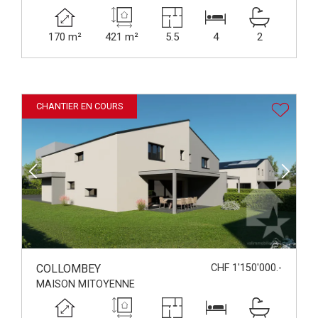
170 m²
421 m²
5.5
4
2
CHANTIER EN COURS
COLLOMBEY
CHF 1'150'000.-
MAISON MITOYENNE